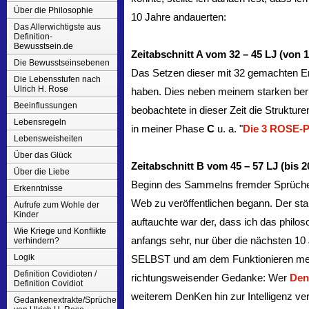
Über die Philosophie
10 Jahre andauerten:
Das Allerwichtigste aus
Definition-
Bewusstsein.de
Zeitabschnitt A vom 32 – 45 LJ (von 1
Die Bewusstseinsebenen
Das Setzen dieser mit 32 gemachten Er
Die Lebensstufen nach
Ulrich H. Rose
haben. Dies neben meinem starken beru
Beeinflussungen
beobachtete in dieser Zeit die Struktur
Lebensregeln
in meiner Phase
C
u. a. "
Die 3 ROSE-P
Lebensweisheiten
Über das Glück
Zeitabschnitt B vom 45 – 57 LJ (bis 2
Über die Liebe
Beginn des Sammelns fremder Sprüche 
Erkenntnisse
Web zu veröffentlichen begann. Der sta
Aufrufe zum Wohle der
Kinder
auftauchte war der, dass ich das phil
Wie Kriege und Konflikte
anfangs sehr, nur über die nächsten 10
verhindern?
Logik
SELBST und am dem Funktionieren me
Definition Covidioten /
richtungsweisender Gedanke: Wer
Den
Definition Covidiot
weiterem DenKen hin zur Intelligenz ver
Gedankenextrakte/Sprüche