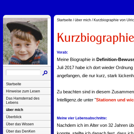
Startseite
/
über mich
/
Kurzbiographie von Ulri
Vorab:
Meine Biographie in
Definition-Bewuss
Juli 2017 habe ich dort wieder Ordnung 
angefangen, die nur kurz, stark lückenh
Startseite
Hinweise zum Lesen
Zu beachten sind in diesem Zusammenha
Das Hamsterrad des
Intelligenz.de unter "
Stationen und wic
Lebens
über mich
Überblick
Meine vier Lebensabschnitte:
Über das Wissen
Nachdem ich im Alter von 32 Jahren übe
Über das DenKen
konnte, stellte ich danach fest, dass ic