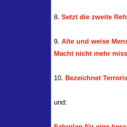
8.
Setzt die zweite Re
9.
Alte und weise Mens
Macht nicht mehr miss
10.
Bezeichnet Terroris
und:
Fahrplan für eine besse