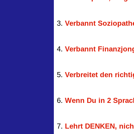
3.
Verbannt Soziopath
4.
Verbannt Finanzjon
5.
Verbreitet den richt
6.
Wenn Du in 2 Sprach
7.
Lehrt DENKEN, nich