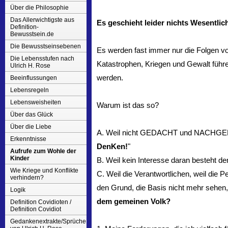
Über die Philosophie
Das Allerwichtigste aus
Es geschieht leider nichts Wesentlic
Definition-
Bewusstsein.de
Die Bewusstseinsebenen
Es werden fast immer nur die Folgen v
Die Lebensstufen nach
Katastrophen, Kriegen und Gewalt führen
Ulrich H. Rose
werden.
Beeinflussungen
Lebensregeln
Lebensweisheiten
Warum ist das so?
Über das Glück
Über die Liebe
A. Weil nicht GEDACHT und NACHGEDAC
Erkenntnisse
DenKen!
"
Aufrufe zum Wohle der
Kinder
B. Weil kein Interesse daran besteht 
Wie Kriege und Konflikte
C. Weil die Verantwortlichen, weil die P
verhindern?
den Grund, die Basis nicht mehr sehe
Logik
dem gemeinen Volk?
Definition Covidioten /
Definition Covidiot
Gedankenextrakte/Sprüche